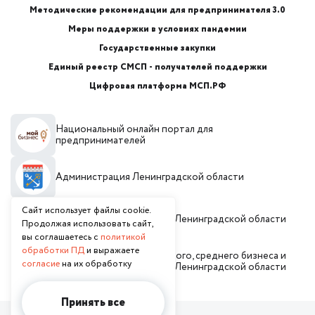
Методические рекомендации для предпринимателя 3.0
Меры поддержки в условиях пандемии
Государственные закупки
Единый реестр СМСП - получателей поддержки
Цифровая платформа МСП.РФ
Национальный онлайн портал для
предпринимателей
Администрация Ленинградской области
Сайт использует файлы cookie.
Инвестиционный портал Ленинградской области
Продолжая использовать сайт,
вы соглашаетесь с
политикой
обработки ПД
и выражаете
Комитет по развитию малого, среднего бизнеса и
согласие
на их обработку
потребительского рынка Ленинградской области
Принять все