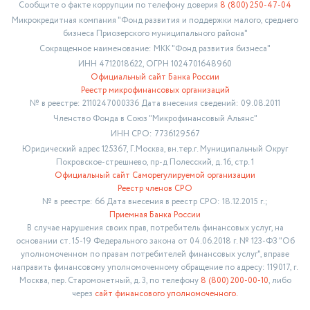
Сообщите о факте коррупции по телефону доверия
8 (800) 250-47-04
Микрокредитная компания "Фонд развития и поддержки малого, среднего
бизнеса Приозерского муниципального района"
Сокращенное наименование: МКК "Фонд развития бизнеса"
ИНН 4712018622, ОГРН 1024701648960
Официальный сайт Банка России
Реестр микрофинансовых организаций
№ в реестре: 2110247000336 Дата внесения сведений: 09.08.2011
Членство Фонда в Союз "Микрофинансовый Альянс"
ИНН СРО: 7736129567
Юридический адрес 125367, Г.Москва, вн.тер.г. Муниципальный Округ
Покровское-стрешнево, пр-д Полесский, д. 16, стр. 1
Официальный сайт Саморегулируемой организации
Реестр членов СРО
№ в реестре: 66 Дата внесения в реестр СРО: 18.12.2015 г.;
Приемная Банка России
В случае нарушения своих прав, потребитель финансовых услуг, на
основании ст. 15-19 Федерального закона от 04.06.2018 г. № 123-ФЗ "Об
уполномоченном по правам потребителей финансовых услуг", вправе
направить финансовому уполномоченному обращение по адресу: 119017, г.
Москва, пер. Старомонетный, д. 3, по телефону
8 (800) 200-00-10
, либо
через
сайт финансового уполномоченного.