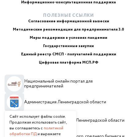
Информационно-консультационная поддержка
ПОЛЕЗНЫЕ ССЫЛКИ
Согласование информационной вывески
Методические рекомендации для предпринимателя 3.0
Меры поддержки в условиях пандемии
Государственные закупки
Единый реестр СМСП - получателей поддержки
Цифровая платформа МСП.РФ
Национальный онлайн портал для
предпринимателей
Администрация Ленинградской области
Сайт использует файлы cookie.
Инвестиционный портал Ленинградской области
Продолжая использовать сайт,
вы соглашаетесь с
политикой
обработки ПД
и выражаете
Комитет по развитию малого, среднего бизнеса и