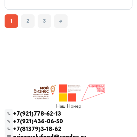
1
2
3
→
Наш Номер
+7(921)778-62-13
+7(921)436-06-50
+7(81379)3-18-62
priozersk-fond@yandex.ru