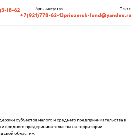
)3-18-62
Администратор:
Почта:
+7(921)778-62-13
priozersk-fond@yandex.ru
держки субъектов малого и среднего предпринимательства в
о и среднего предпринимательства на территории
адской области».