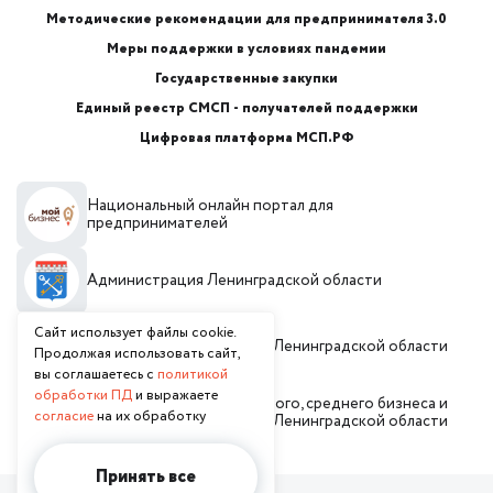
Методические рекомендации для предпринимателя 3.0
Меры поддержки в условиях пандемии
Государственные закупки
Единый реестр СМСП - получателей поддержки
Цифровая платформа МСП.РФ
Национальный онлайн портал для
предпринимателей
Администрация Ленинградской области
Сайт использует файлы cookie.
Инвестиционный портал Ленинградской области
Продолжая использовать сайт,
вы соглашаетесь с
политикой
обработки ПД
и выражаете
Комитет по развитию малого, среднего бизнеса и
согласие
на их обработку
потребительского рынка Ленинградской области
Принять все