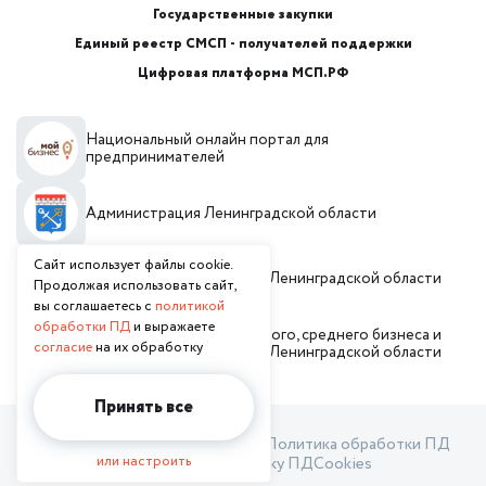
Государственные закупки
Единый реестр СМСП - получателей поддержки
Цифровая платформа МСП.РФ
Национальный онлайн портал для
предпринимателей
Администрация Ленинградской области
Сайт использует файлы cookie.
Инвестиционный портал Ленинградской области
Продолжая использовать сайт,
вы соглашаетесь с
политикой
обработки ПД
и выражаете
Комитет по развитию малого, среднего бизнеса и
согласие
на их обработку
потребительского рынка Ленинградской области
Принять все
Пользовательское соглашение
Политика обработки ПД
или настроить
Согласие на обработку ПД
Cookies