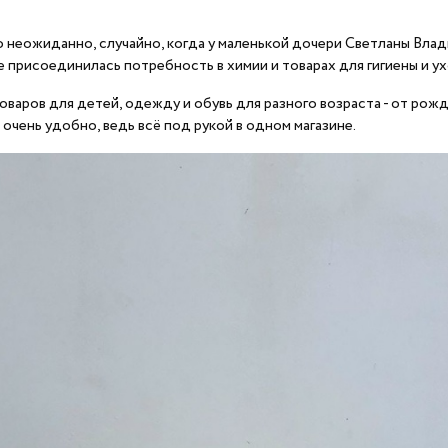
неожиданно, случайно, когда у маленькой дочери Светланы Влади
 присоединилась потребность в химии и товарах для гигиены и ух
аров для детей, одежду и обувь для разного возраста - от рожден
 очень удобно, ведь всё под рукой в одном магазине.