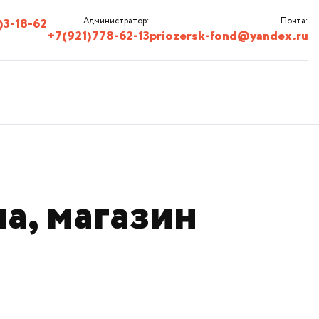
)3-18-62
Администратор:
Почта:
+7(921)778-62-13
priozersk-fond@yandex.ru
а, магазин