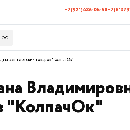
+7(921)436-06-50
+7(81379
, магазин детских товаров "КолпачОк"
ана Владимировн
в "КолпачОк"