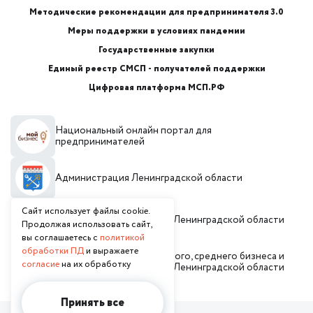
Методические рекомендации для предпринимателя 3.0
Меры поддержки в условиях пандемии
Государственные закупки
Единый реестр СМСП - получателей поддержки
Цифровая платформа МСП.РФ
Национальный онлайн портал для
предпринимателей
Администрация Ленинградской области
Сайт использует файлы cookie.
Инвестиционный портал Ленинградской области
Продолжая использовать сайт,
вы соглашаетесь с
политикой
обработки ПД
и выражаете
Комитет по развитию малого, среднего бизнеса и
согласие
на их обработку
потребительского рынка Ленинградской области
Принять все